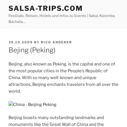
Skip
SALSA-TRIPS.COM
to
Festivals, Reisen, Hotels und Infos zu Events | Salsa, Kizomba,
content
Bachata…
POSTED
30.10.2009
BY
RICO ANDERER
ON
Bejing (Peking)
Beijing, also known as Peking, is the capital and one of
the most popular cities in the People’s Republic of
China. With so many well-known and unique
attractions, Beijing enchants travelers from all over the
world.
Beijing boasts many outstanding landmarks and
monuments like the Great Wall of China and the