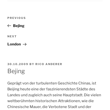
Post
Previous
PREVIOUS
navigation
Post
Bejing
Next
NEXT
Post
London
POSTED
30.10.2009
BY
RICO ANDERER
ON
Bejing
Geprägt von der turbulenten Geschichte Chinas, ist
Beijing heute eine der faszinierendsten Städte des
Landes und zugleich auch seine Hauptstadt. Die vielen
weltberühmten historischen Attraktionen, wie die
Chinesische Mauer, die Verbotene Stadt und der